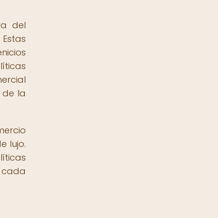
ra del
 Estas
icios
íticas
ercial
 de la
mercio
 lujo.
íticas
e cada