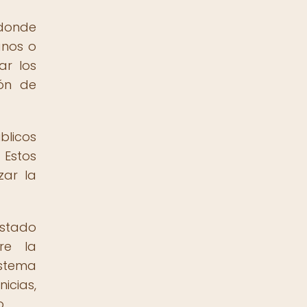
 donde
anos o
ar los
ión de
blicos
 Estos
zar la
estado
re la
istema
icias,
.