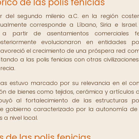
rico de las polis fenicias
or del segundo milenio a.C. en la región coste
ualmente corresponde a Líbano, Siria e Israel.
 a partir de asentamientos comerciales fen
teriormente evolucionaron en entidades pol
avoreció el crecimiento de una próspera red com
ndo a las polis fenicias con otras civilizaciones
recia.
nicias estuvo marcado por su relevancia en el co
n de bienes como tejidos, cerámica y artículos de
uyó al fortalecimiento de las estructuras pol
 de gobierno caracterizado por la autonomía d
a nivel local.
 de las polis fenicias