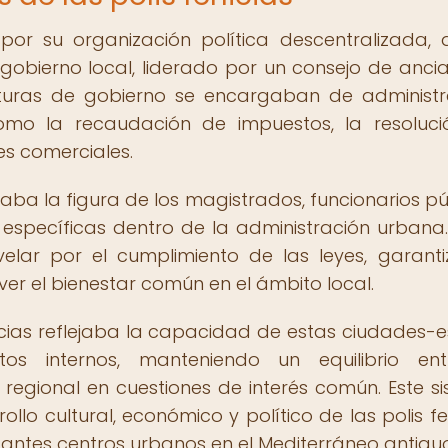
 por su organización política descentralizada,
obierno local, liderado por un consejo de anci
turas de gobierno se encargaban de administr
omo la recaudación de impuestos, la resoluc
es comerciales.
caba la figura de los magistrados, funcionarios pú
specíficas dentro de la administración urbana.
lar por el cumplimiento de las leyes, garanti
r el bienestar común en el ámbito local.
icias reflejaba la capacidad de estas ciudades-
os internos, manteniendo un equilibrio ent
regional en cuestiones de interés común. Este s
llo cultural, económico y político de las polis fen
antes centros urbanos en el Mediterráneo antiguo