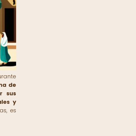
urante
ema de
r sus
les y
as, es