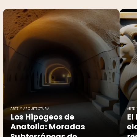
ARTE Y ARQUITECTURA
ARTE
Los Hipogeos de
El
Anatolia: Moradas
el
Subterráneas de
re