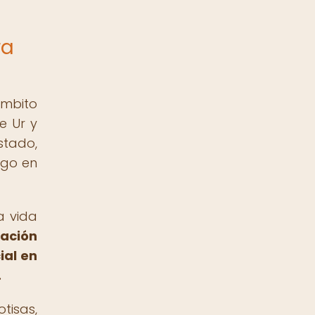
ra
ámbito
e Ur y
tado,
zgo en
a vida
ración
ial en
.
tisas,