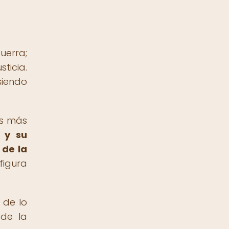
uerra;
sticia.
siendo
as más
 y su
 de la
figura
 de lo
 de la