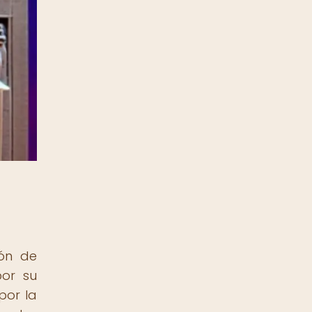
ión de
por su
por la