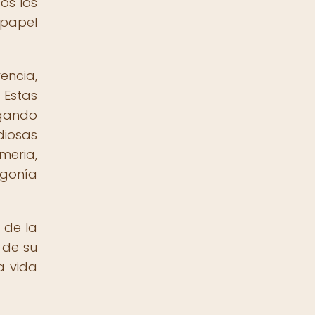
os los
 papel
encia,
 Estas
rgando
diosas
eria,
ogonía
 de la
 de su
a vida