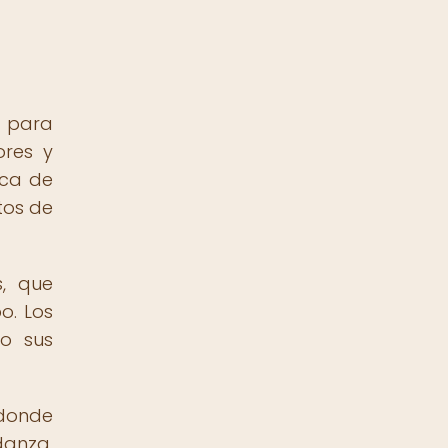
a para
ores y
rca de
tos de
s, que
o. Los
do sus
 donde
danza,