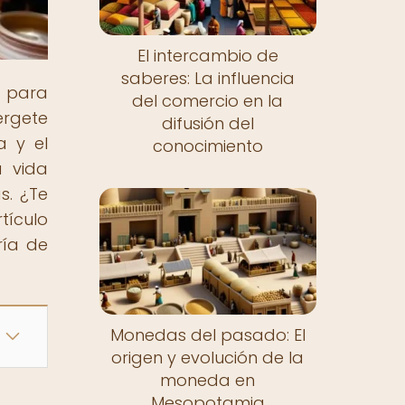
El intercambio de
saberes: La influencia
o para
del comercio en la
érgete
difusión del
a y el
conocimiento
a vida
s. ¿Te
tículo
ría de
Monedas del pasado: El
origen y evolución de la
moneda en
Mesopotamia