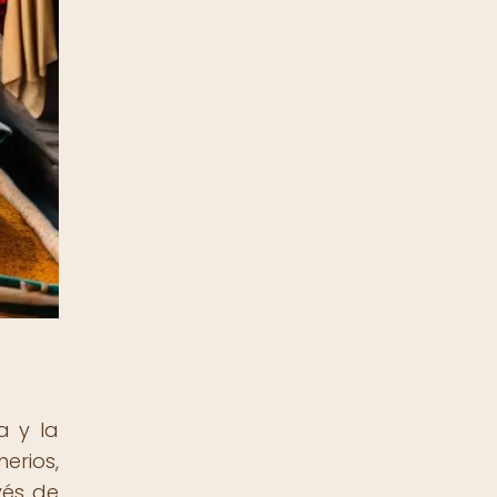
a y la
erios,
vés de