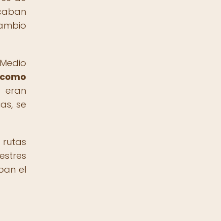
icaban
cambio
 Medio
s como
 eran
as, se
 rutas
estres
ban el