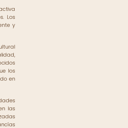
activa
s. Los
ente y
ltural
lidad,
ocidos
ue los
ido en
idades
en las
izadas
ancías