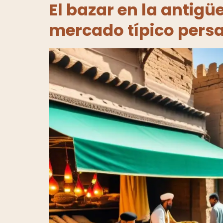
El bazar en la antigü
mercado típico pers