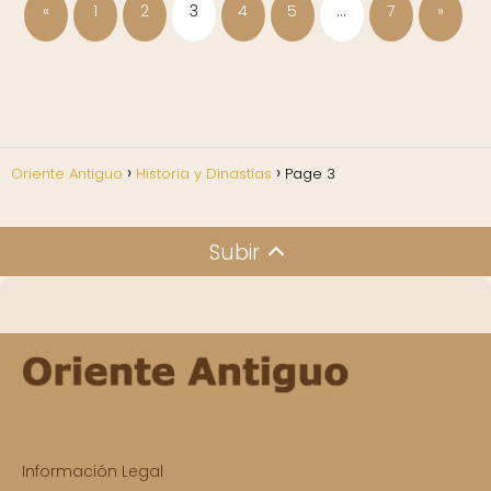
«
1
2
3
4
5
…
7
»
Oriente Antiguo
Historia y Dinastías
Page 3
Subir
Información Legal