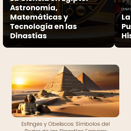
Astronomía,
DINAS
Matemáticas y
La
Tecnología en las
Pu
Dinastías
Hi
Esfinges y Obeliscos: Símbolos del