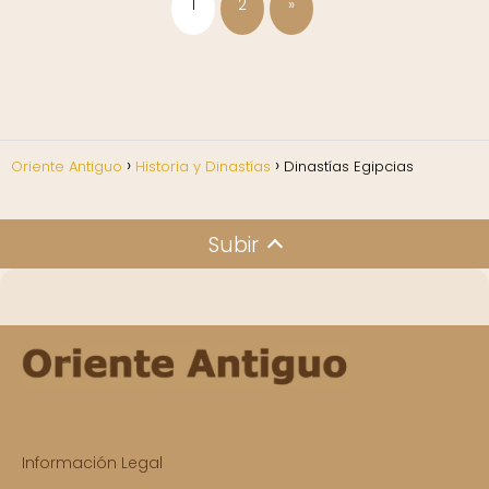
1
2
»
Oriente Antiguo
Historia y Dinastías
Dinastías Egipcias
Subir
Información Legal