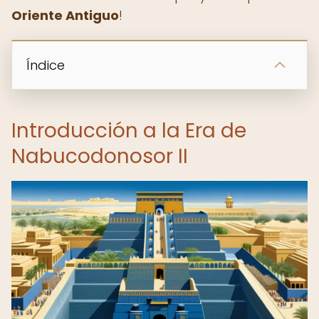
Oriente Antiguo
!
Índice
Introducción a la Era de
Nabucodonosor II