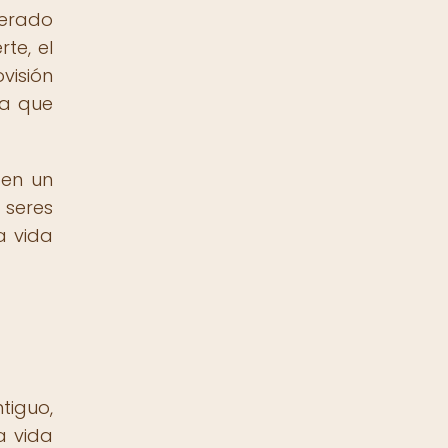
nerado
te, el
visión
ía que
 en un
 seres
a vida
tiguo,
a vida