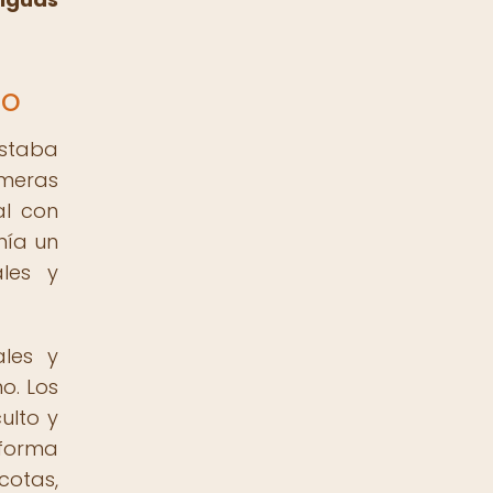
to
staba
imeras
al con
nía un
ales y
ales y
o. Los
ulto y
 forma
cotas,