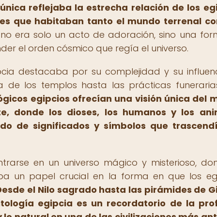
nica reflejaba la estrecha relación de los eg
eres que habitaban tanto el mundo terrenal c
no era solo un acto de adoración, sino una fo
der el orden cósmico que regía el universo.
ipcia destacaba por su complejidad y su influen
a de los templos hasta las prácticas funeraria
lógicos egipcios ofrecían una visión única del
e, donde los dioses, los humanos y los ani
do de significados y símbolos que trascend
ntrarse en un universo mágico y misterioso, do
 un papel crucial en la forma en que los eg
Desde el Nilo sagrado hasta las pirámides de Gi
tología egipcia es un recordatorio de la pr
 lo natural en una de las civilizaciones más an