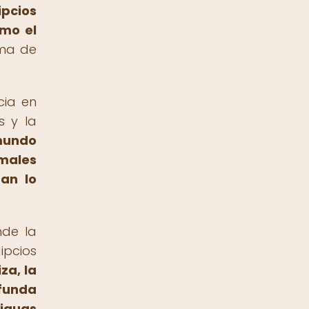
ipcios
omo el
rma de
cia en
s y la
 mundo
males
ían lo
nde la
ipcios
za, la
ofunda
tiguas