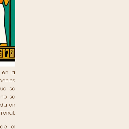
 en la
pecies
que se
 no se
ada en
renal.
sde el