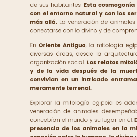
de sus habitantes.
Esta cosmogonía ú
con el entorno natural y con los s
más allá.
La veneración de animales 
conectarse con lo divino y de compren
En
Oriente Antiguo
, la mitología eg
diversas áreas, desde la arquitectur
organización social.
Los relatos mito
y de la vida después de la muert
convivían en un intricado entrama
meramente terrenal.
Explorar la mitología egipcia es ade
veneración de animales desempeñaba
concebían el mundo y su lugar en él.
presencia de los animales en la mi
conexión entre lo humano, lo divino y