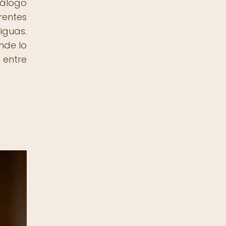
álogo
rentes
iguas.
nde lo
 entre