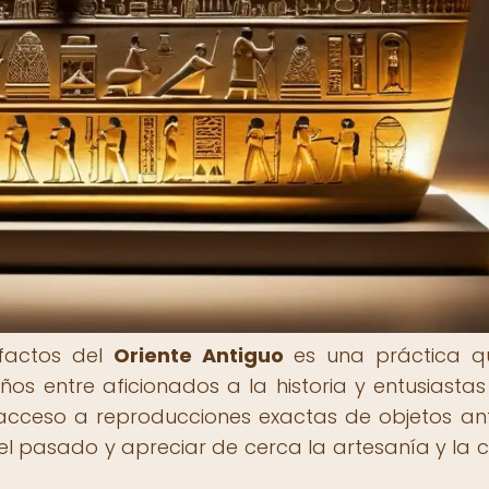
efactos del
Oriente Antiguo
es una práctica q
s entre aficionados a la historia y entusiastas
 acceso a reproducciones exactas de objetos an
el pasado y apreciar de cerca la artesanía y la c