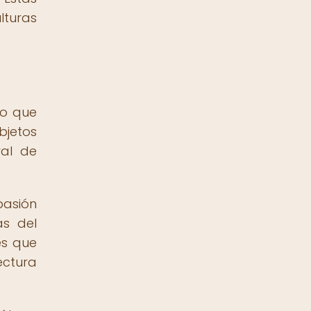
lturas
no que
bjetos
ral de
asión
as del
es que
ectura