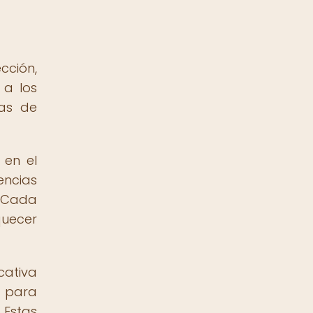
cción,
 a los
ias de
 en el
encias
. Cada
quecer
ativa
a para
 Estas