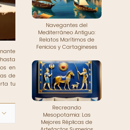
Navegantes del
Mediterráneo Antiguo:
Relatos Marítimos de
Fenicios y Cartagineses
inante
 hasta
tos en
cas de
erta tu
Recreando
Mesopotamia: Las
Mejores Réplicas de
Artefactos Sumerios