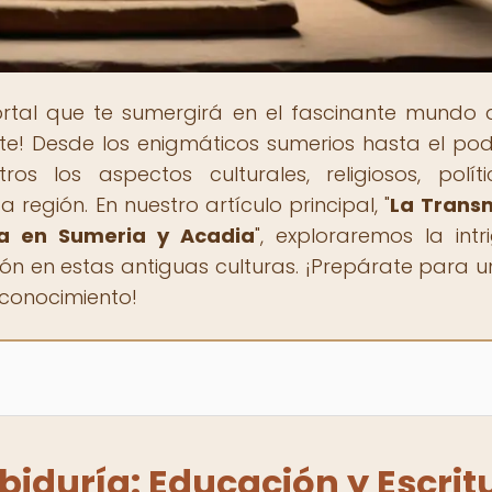
portal que te sumergirá en el fascinante mundo 
ente! Desde los enigmáticos sumerios hasta el po
os los aspectos culturales, religiosos, polít
región. En nuestro artículo principal, "
La Trans
ra en Sumeria y Acadia
", exploraremos la intr
ión en estas antiguas culturas. ¡Prepárate para un
 conocimiento!
biduría: Educación y Escrit