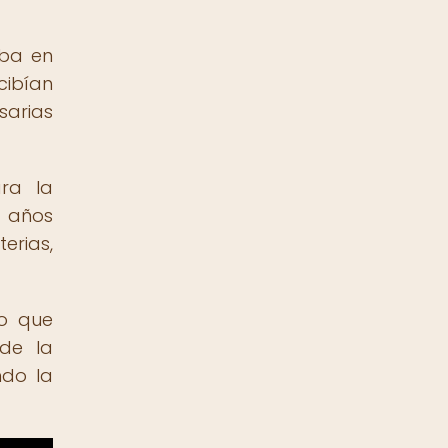
aba en
cibían
sarias
ara la
n años
erias,
no que
 de la
ndo la