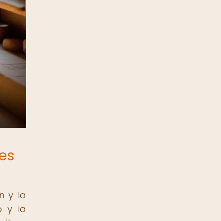
nes
n y la
o y la