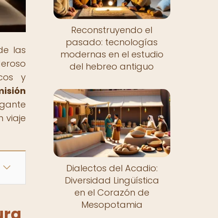
Reconstruyendo el
pasado: tecnologías
de las
modernas en el estudio
deroso
del hebreo antiguo
icos y
misión
igante
 viaje
Dialectos del Acadio:
Diversidad Lingüística
en el Corazón de
Mesopotamia
ura