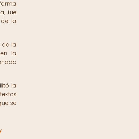
 forma
a, fue
 de la
 de la
 en la
ionado
itó la
textos
que se
y