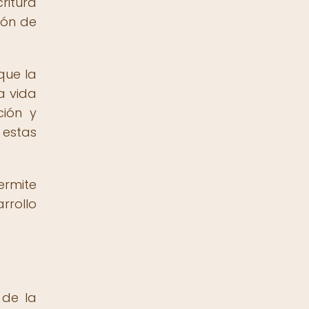
ritura
ión de
que la
a vida
ción y
 estas
ermite
rrollo
 de la