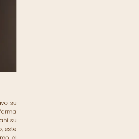
uvo su
 forma
ahí su
, este
omo el