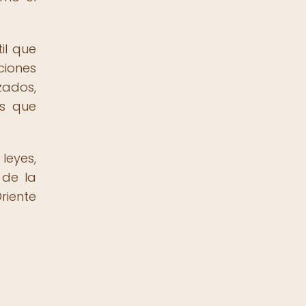
il que
iones
zados,
os que
leyes,
 de la
riente