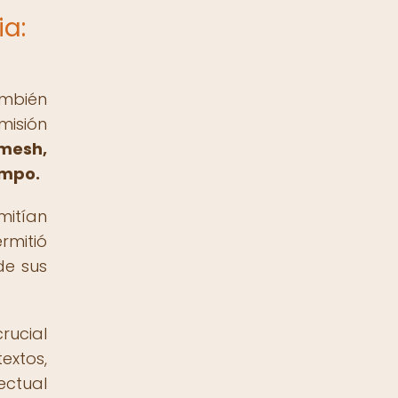
ia:
ambién
misión
amesh,
empo.
mitían
rmitió
de sus
rucial
extos,
ectual