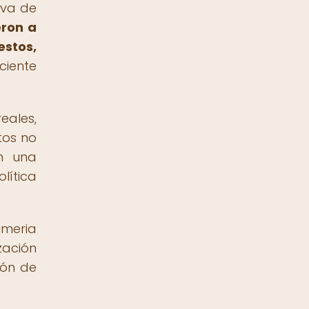
iva de
eron a
estos,
ciente
eales,
tos no
on una
lítica
umeria
zación
ión de