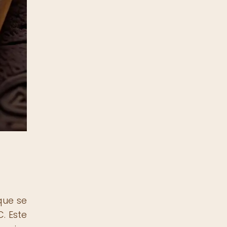
que se
. Este