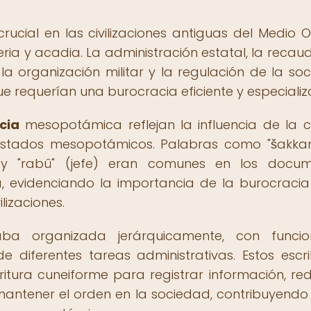
ial en las civilizaciones antiguas del Medio Or
ia y acadia. La administración estatal, la recau
 la organización militar y la regulación de la so
e requerían una burocracia eficiente y especiali
cia
mesopotámica reflejan la influencia de la c
 estados mesopotámicos. Palabras como "šakka
) y "rabû" (jefe) eran comunes en los docum
a, evidenciando la importancia de la burocracia
ilizaciones.
a organizada jerárquicamente, con funcion
 diferentes tareas administrativas. Estos escr
critura cuneiforme para registrar información, re
 mantener el orden en la sociedad, contribuyendo 