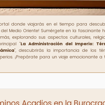
portal donde viajarás en el tiempo para descubr
s del Medio Oriente! Sumérgete en la fascinante hi
y más, explorando sus aspectos culturales, religi
rincipal "
La Administración del Imperio: Tér
támica
", descubrirás la importancia de los té
perios. ¡Prepárate para un viaje emocionante a 
rminos Acadios en la Burocra