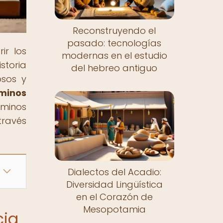
Reconstruyendo el
pasado: tecnologías
ir los
modernas en el estudio
storia
del hebreo antiguo
osos y
minos
rminos
través
Dialectos del Acadio:
Diversidad Lingüística
en el Corazón de
Mesopotamia
cia