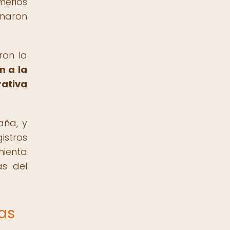
merios
onaron
ron la
n a la
rativa
aña, y
istros
mienta
as del
uas