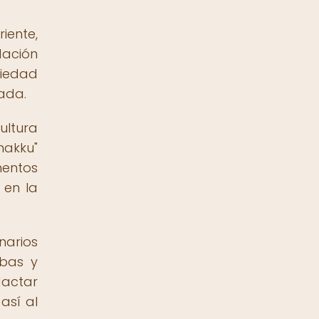
iente,
dación
ciedad
zada.
ultura
nakku"
entos
 en la
arios
ibas y
dactar
así al