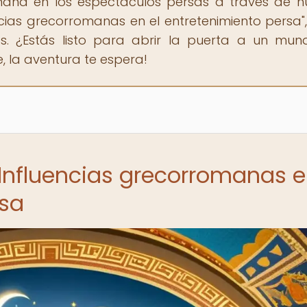
mana en los espectáculos persas a través de n
ncias grecorromanas en el entretenimiento persa",
as. ¿Estás listo para abrir la puerta a un mu
, la aventura te espera!
 Influencias grecorromanas 
rsa