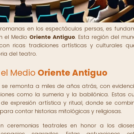
corromanas en los espectáculos persas, es funda
en el Medio
Oriente Antiguo
. Esta región del mu
con ricas tradiciones artísticas y culturales q
ia del teatro.
 el Medio
Oriente Antiguo
se remonta a miles de años atrás, con evidenc
aciones como la sumeria y la babilónica. Estas cu
de expresión artística y ritual, donde se comb
ra contar historias mitológicas y religiosas.
ban ceremonias teatrales en honor a los diose
espacios sagrados. Estas actuaciones es