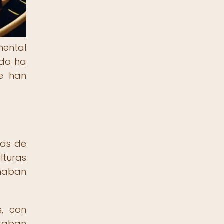
mental
ndo ha
ue han
ias de
lturas
inaban
s, con
taban