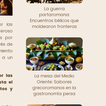
La guerra
partaromana:
Encuentros bélicos que
or las
moldearon fronteras
deroso
as por
vés de
miento
a a un
or las
La mesa del Medio
Oriente: Sabores
ta el
grecoromanos en la
tos y
gastronomía persa