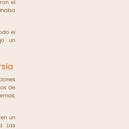
ron el
inaba
odo el
ujo un
rsia
iciones
tos de
temas,
 en un
d. Las