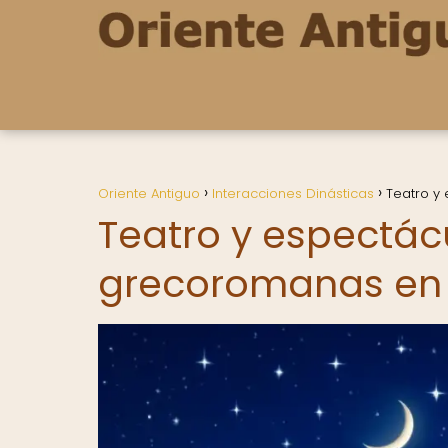
Oriente Antiguo
Interacciones Dinásticas
Teatro y
Teatro y espectácu
grecoromanas en e