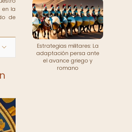
uestro
 en la
ndo de
Estrategias militares: La
adaptación persa ante
el avance griego y
romano
en