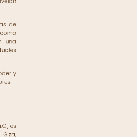
evelan
tas de
n como
n una
tuales
oder y
ores.
C., es
 Giza,