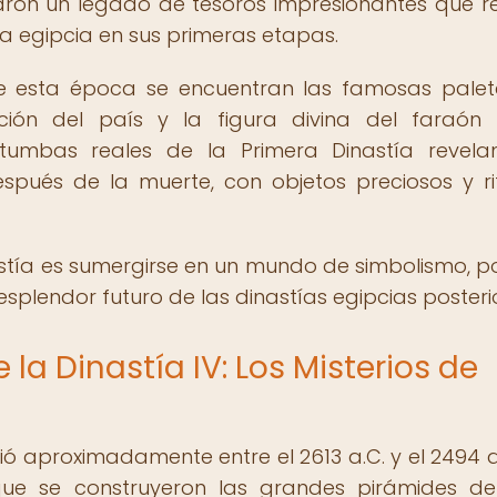
aron un legado de tesoros impresionantes que r
ura egipcia en sus primeras etapas.
e esta época se encuentran las famosas pale
ación del país y la figura divina del faraó
tumbas reales de la Primera Dinastía revela
pués de la muerte, con objetos preciosos y ri
nastía es sumergirse en un mundo de simbolismo, p
esplendor futuro de las dinastías egipcias posteri
 la Dinastía IV: Los Misterios de
ió aproximadamente entre el 2613 a.C. y el 2494 a.
ue se construyeron las grandes pirámides de