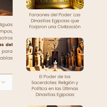
Faraones del Poder: Las
Dinastías Egipcias que
tiguas
Forjaron una Civilización
empos,
sotros
as del
e para
habías
El Poder de los
Sacerdotes: Religión y
Política en las Últimas
Dinastías Egipcias