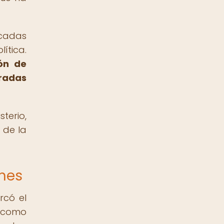
rcadas
ítica.
ón de
oradas
terio,
 de la
enes
rcó el
s como