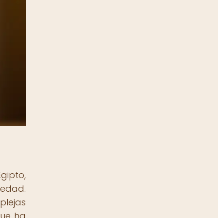
gipto,
üedad.
plejas
que ha