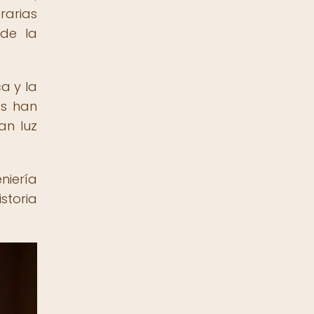
rarias
 de la
a y la
os han
an luz
niería
storia