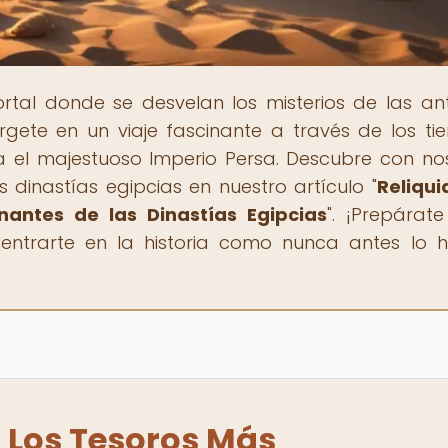
portal donde se desvelan los misterios de las an
érgete en un viaje fascinante a través de los ti
a el majestuoso Imperio Persa. Descubre con no
 dinastías egipcias en nuestro artículo "
Reliqui
antes de las Dinastías Egipcias
". ¡Prepárat
dentrarte en la historia como nunca antes lo 
: Los Tesoros Más