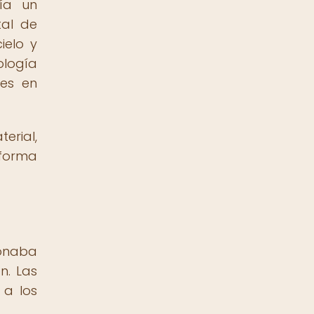
nía un
tal de
ielo y
ología
les en
erial,
 forma
ionaba
n. Las
 a los