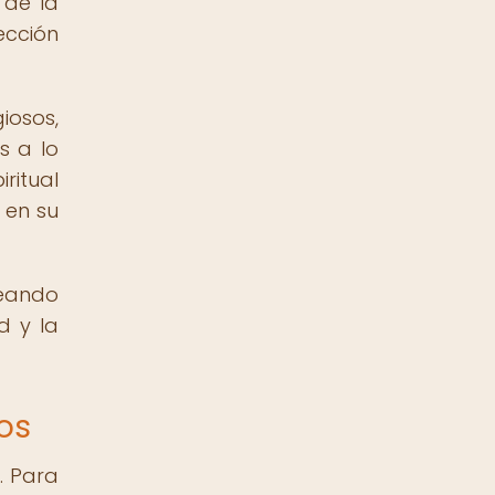
 de la
ección
iosos,
s a lo
ritual
 en su
meando
d y la
ios
. Para