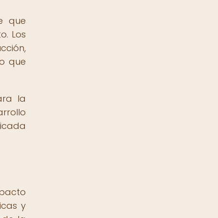
te que
o. Los
cción,
io que
ara la
rrollo
ticada
mpacto
icas y