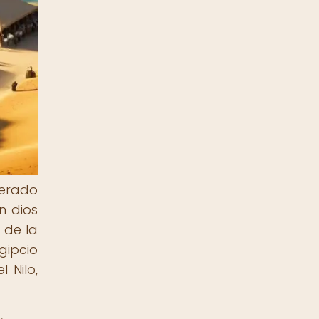
derado
n dios
 de la
gipcio
 Nilo,