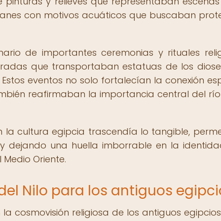
e pinturas y relieves que representaban escenas
smanes con motivos acuáticos que buscaban prot
ario de importantes ceremonias y rituales relig
radas que transportaban estatuas de los diose
. Estos eventos no solo fortalecían la conexión espi
también reafirmaban la importancia central del río
lo en la cultura egipcia trascendía lo tangible, per
 y dejando una huella imborrable en la identida
 Medio Oriente.
del Nilo para los antiguos egipc
 la cosmovisión religiosa de los antiguos egipcios