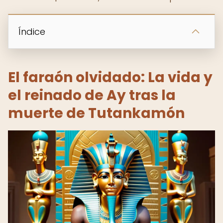
Índice
El faraón olvidado: La vida y
el reinado de Ay tras la
muerte de Tutankamón