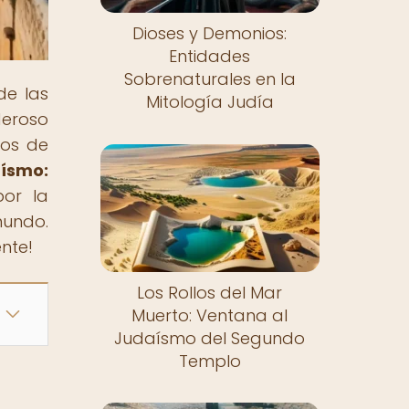
Dioses y Demonios:
Entidades
Sobrenaturales en la
de las
Mitología Judía
deroso
cos de
aísmo:
por la
mundo.
nte!
Los Rollos del Mar
Muerto: Ventana al
Judaísmo del Segundo
Templo