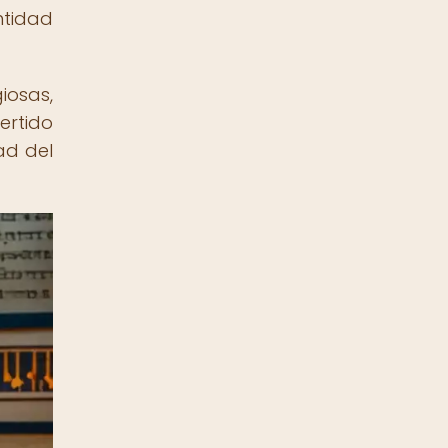
ntidad
iosas,
ertido
ad del