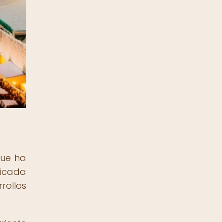
que ha
ubicada
rollos