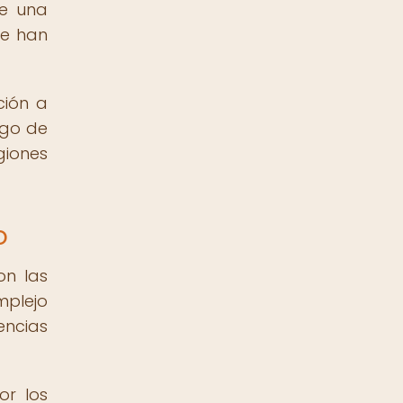
de una
ue han
ción a
rgo de
giones
o
on las
mplejo
encias
or los