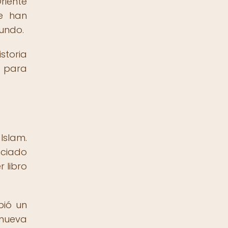
riente
e han
mundo.
storia
l para
Islam.
nciado
 libro
bió un
 nueva