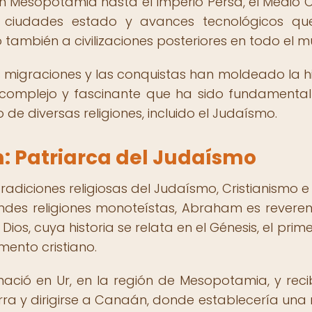
en Mesopotamia hasta el Imperio Persa, el Medio O
, ciudades estado y avances tecnológicos qu
no también a civilizaciones posteriores en todo el 
 las migraciones y las conquistas han moldeado la hi
 complejo y fascinante que ha sido fundamenta
de diversas religiones, incluido el Judaísmo.
: Patriarca del Judaísmo
adiciones religiosas del Judaísmo, Cristianismo e 
ndes religiones monoteístas, Abraham es revere
s, cuya historia se relata en el Génesis, el primer
mento cristiano.
ació en Ur, en la región de Mesopotamia, y reci
ra y dirigirse a Canaán, donde establecería una