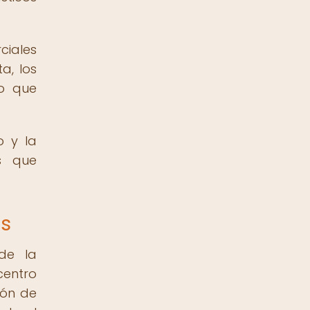
ciales
a, los
lo que
o y la
es que
es
de la
centro
ión de