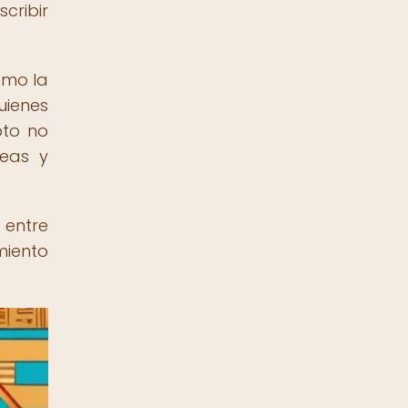
cribir
omo la
uienes
pto no
deas y
 entre
miento