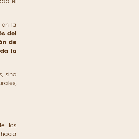
odo el
 en la
és del
ión de
oda la
, sino
rales,
de los
 hacia