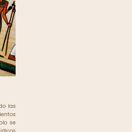
do las
ientos
olo se
sticos