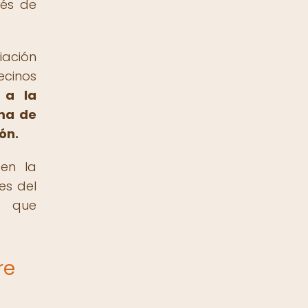
vés de
iación
ecinos
 a la
ima de
ón.
en la
es del
s que
re