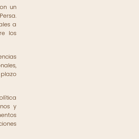
ron un
Persa.
ales a
e los
encias
nales,
 plazo
lítica
inos y
mentos
ciones