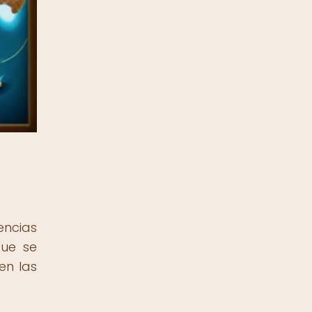
encias
que se
en las