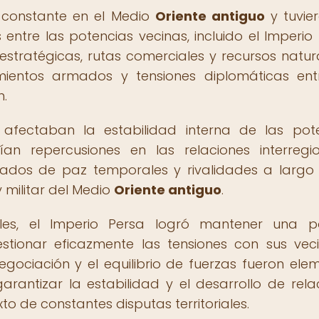
na constante en el Medio
Oriente antiguo
y tuvie
 entre las potencias vecinas, incluido el Imperio 
 estratégicas, rutas comerciales y recursos natur
entos armados y tensiones diplomáticas entr
n.
lo afectaban la estabilidad interna de las pot
an repercusiones en las relaciones interregio
tados de paz temporales y rivalidades a largo
militar del Medio
Oriente antiguo
.
iales, el Imperio Persa logró mantener una po
estionar eficazmente las tensiones con sus vec
gociación y el equilibrio de fuerzas fueron ele
rantizar la estabilidad y el desarrollo de rela
o de constantes disputas territoriales.