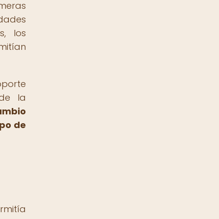
imeras
idades
s, los
mitían
oporte
de la
cambio
mpo de
rmitía