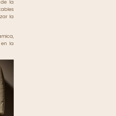
 de la
tables
zar la
ámica,
 en la