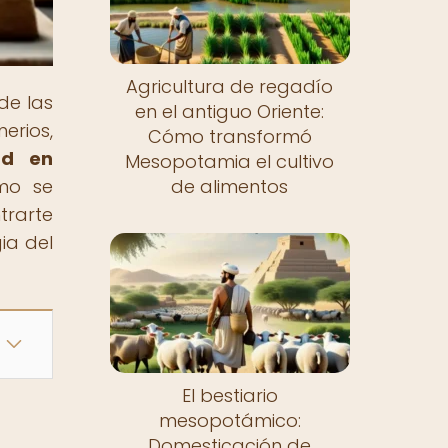
Agricultura de regadío
 de las
en el antiguo Oriente:
erios,
Cómo transformó
ad en
Mesopotamia el cultivo
ómo se
de alimentos
trarte
ia del
El bestiario
mesopotámico:
Domesticación de