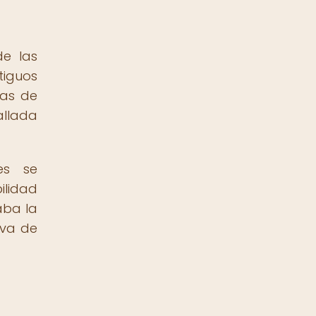
de las
tiguos
las de
allada
nes se
ilidad
aba la
iva de