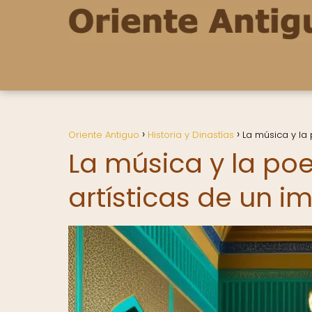
Oriente Antiguo
Historia y Dinastías
La música y la
La música y la po
artísticas de un i