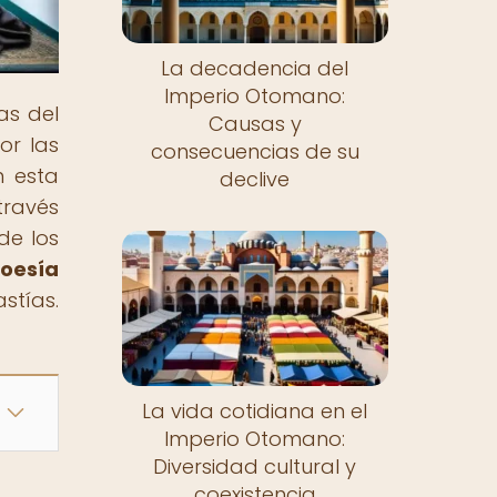
La decadencia del
Imperio Otomano:
as del
Causas y
or las
consecuencias de su
n esta
declive
través
de los
poesía
stías.
La vida cotidiana en el
Imperio Otomano:
Diversidad cultural y
coexistencia