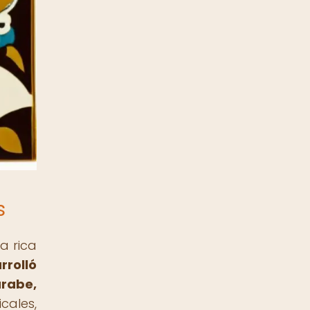
s
a rica
rrolló
árabe,
cales,