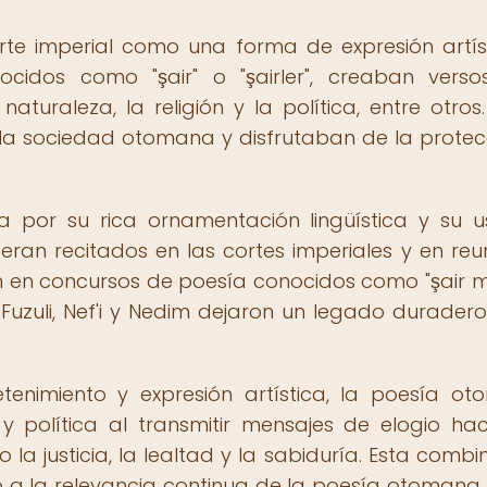
rte imperial como una forma de expresión artís
nocidos como "şair" o "şairler", creaban vers
uraleza, la religión y la política, entre otros.
la sociedad otomana y disfrutaban de la protec
 por su rica ornamentación lingüística y su 
ran recitados en las cortes imperiales y en reu
n en concursos de poesía conocidos como "şair mec
uli, Nef'i y Nedim dejaron un legado duradero
nimiento y expresión artística, la poesía o
 política al transmitir mensajes de elogio hac
a justicia, la lealtad y la sabiduría. Esta combi
yó a la relevancia continua de la poesía otoman