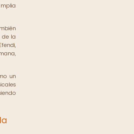
amplia
ambién
 de la
fendi,
omana,
omo un
icales
siendo
la