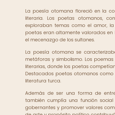
La poesía otomana floreció en la co
literaria. Los poetas otomanos, co
exploraban temas como el amor, la nat
poetas eran altamente valorados en 
el mecenazgo de los sultanes.
La poesía otomana se caracterizaba
metáforas y simbolismo. Los poemas e
literarias, donde los poetas competía
Destacados poetas otomanos como Fuz
literatura turca.
Además de ser una forma de entrete
también cumplía una función social y
gobernantes y promover valores como l
de arte y propósito político contribu