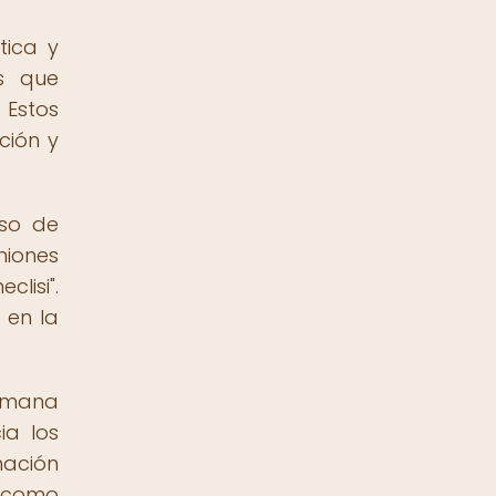
tica y
os que
 Estos
ción y
uso de
niones
lisi".
 en la
tomana
ia los
nación
a como