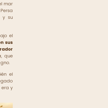
el mar
 Persa
l y su
ajo el
on sus
erador
a, que
agno.
ién el
legado
 era y