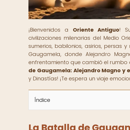
¡Bienvenidos a
Oriente Antiguo
! S
civilizaciones milenarias del Medio O
sumerios, babilonios, asirios, persas
Gaugamela, donde Alejandro Magno
enfrentamiento que cambió el rumbo de 
de Gaugamela: Alejandro Magno y el
y Dinastías! ¡Te espera un viaje emoci
Índice
La Batalla de Gaugam