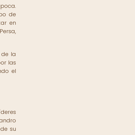
época.
mpo de
tar en
Persa,
 de la
or las
ndo el
íderes
jandro
 de su