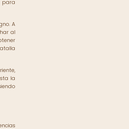
l para
gno. A
har al
btener
atalla
iente,
sta la
siendo
encias