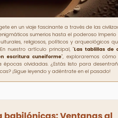
ete en un viaje fascinante a través de las civiliza
 enigmáticos sumerios hasta el poderoso Imperio 
lturales, religiosos, políticos y arqueológicos q
n nuestro artículo principal, "
Las tablillas de a
n escritura cuneiforme
", exploraremos cómo
a épocas olvidadas. ¿Estás listo para desentrañ
ónicas? ¡Sigue leyendo y adéntrate en el pasado!
la babilónicas: Ventanas al