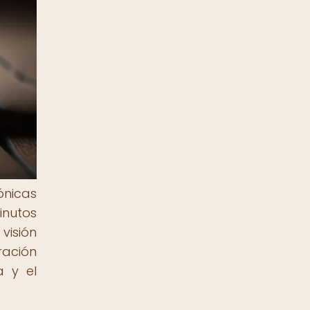
lónicas
inutos
visión
ración
a y el