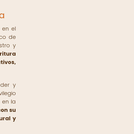
ia
 en el
ico de
stro y
ritura
tivos,
oder y
ilegio
 en la
con su
ural y