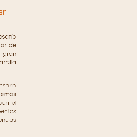
er
esafío
bor de
r gran
rcilla
esario
 temas
con el
pectos
encias