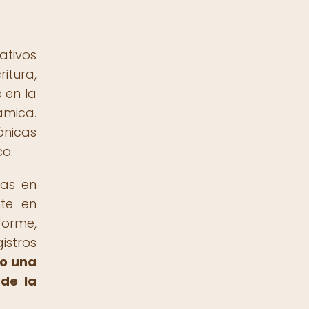
ativos
itura,
 en la
ámica.
ónicas
co.
das en
nte en
forme,
istros
mo una
 de la