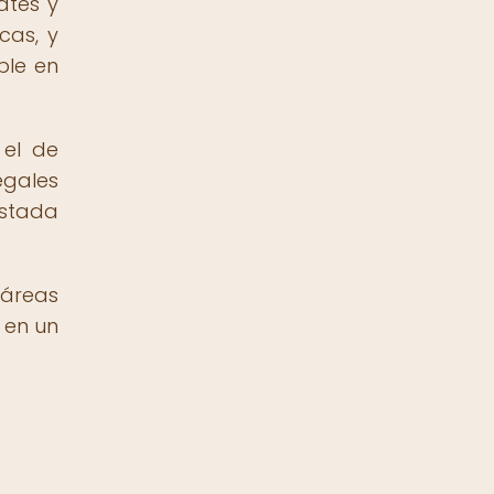
ates y
cas, y
ble en
 el de
egales
istada
 áreas
ó en un