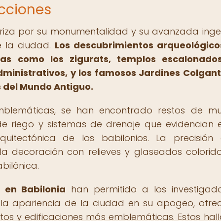
cciones
eriza por su monumentalidad y su avanzada ingen
e la ciudad.
Los descubrimientos arqueológico
ras como los zigurats, templos escalonado
dministrativos, y los famosos Jardines Colgan
s del Mundo Antiguo.
blemáticas, se han encontrado restos de mu
de riego y sistemas de drenaje que evidencian e
quitectónica de los babilonios. La precisión
y la decoración con relieves y glaseados colorid
abilónica.
 en Babilonia
han permitido a los investigad
 la apariencia de la ciudad en su apogeo, ofre
os y edificaciones más emblemáticas. Estos hal