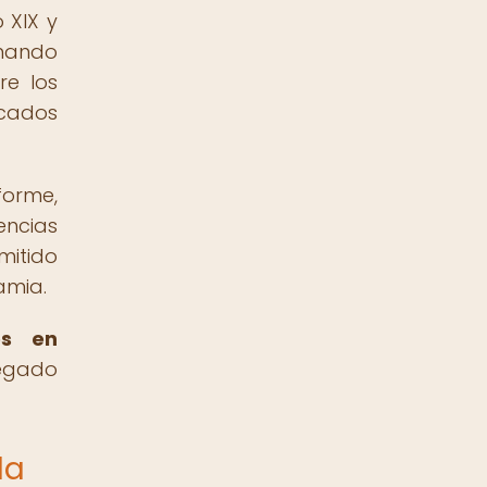
 XIX y
onando
re los
icados
forme,
encias
mitido
amia.
os en
legado
la