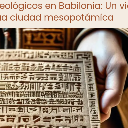
ológicos en Babilonia: Un vi
gua ciudad mesopotámica