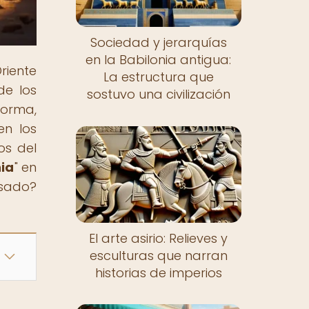
Sociedad y jerarquías
en la Babilonia antigua:
riente
La estructura que
de los
sostuvo una civilización
orma,
en los
os del
nia
" en
asado?
El arte asirio: Relieves y
esculturas que narran
historias de imperios