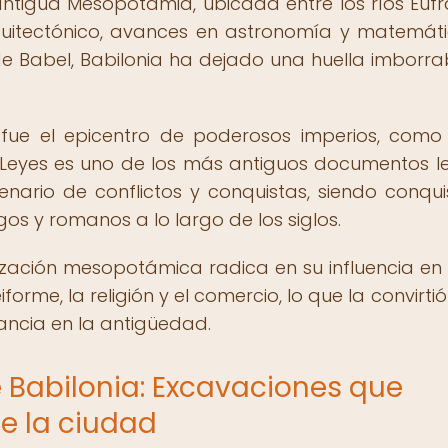
ntigua Mesopotamia, ubicada entre los ríos Éufr
quitectónico, avances en astronomía y matemáti
e Babel, Babilonia ha dejado una huella imborra
ue el epicentro de poderosos imperios, como
eyes es uno de los más antiguos documentos l
enario de conflictos y conquistas, siendo conqu
gos y romanos a lo largo de los siglos.
ilización mesopotámica radica en su influencia en
forme, la religión y el comercio, lo que la convirti
vancia en la antigüedad.
e Babilonia: Excavaciones que
de la ciudad