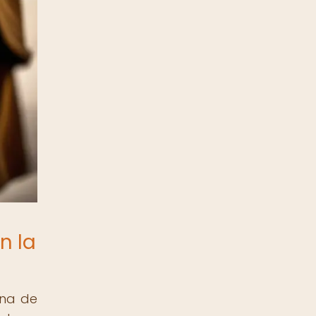
n la
una de