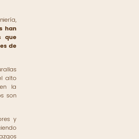
iería,
s han
s que
tes de
rallas
l alto
 en la
os son
ores y
ciendo
lazgos