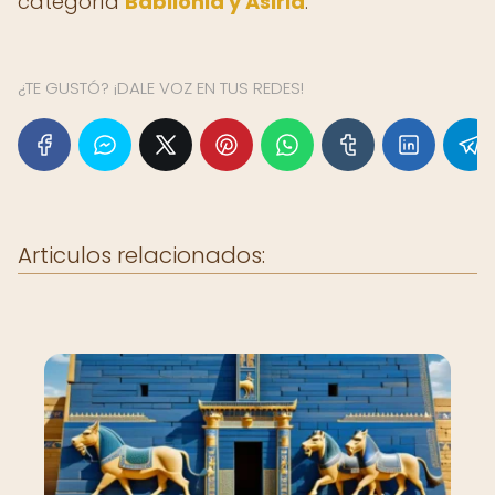
categoría
Babilonia y Asiria
.
¿TE GUSTÓ? ¡DALE VOZ EN TUS REDES!
Articulos relacionados: