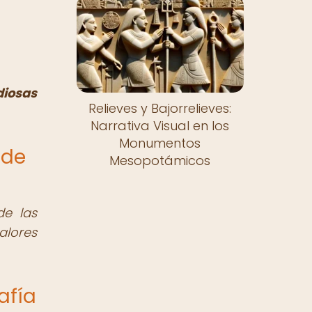
diosas
Relieves y Bajorrelieves:
Narrativa Visual en los
Monumentos
 de
Mesopotámicos
e las
alores
afía