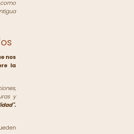
s como
ntigua
ios
ue nos
bre la
iones,
uras y
idad".
pueden