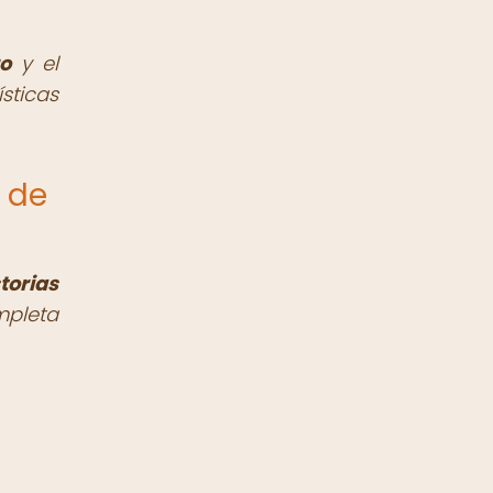
ro
y el
ticas
 de
torias
mpleta