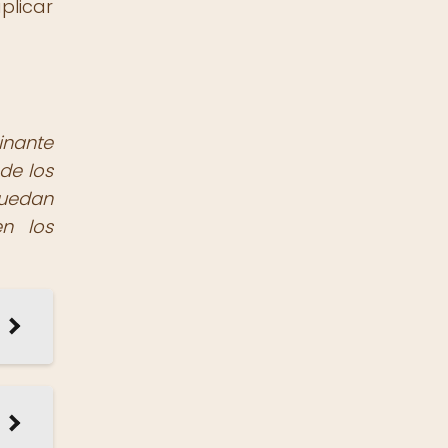
plicar
inante
de los
puedan
en los