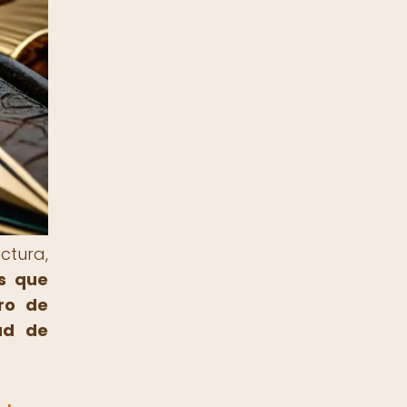
ctura,
s que
ro de
ad de