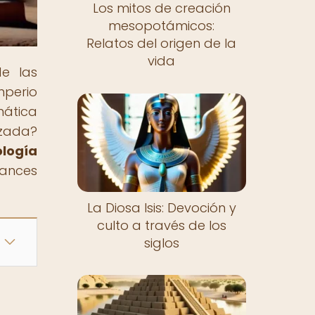
Los mitos de creación
mesopotámicos:
Relatos del origen de la
vida
de las
mperio
mática
nzada?
logía
vances
La Diosa Isis: Devoción y
culto a través de los
siglos