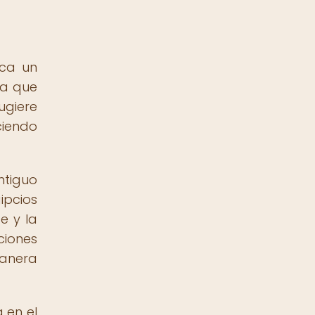
ica un
la que
sugiere
ciendo
ntiguo
ipcios
e y la
ciones
manera
 en el