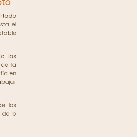
pto
ertado
sta el
otable
do las
 de la
tía en
abajar
de los
 de lo