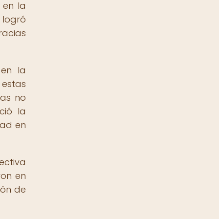
 en la
a logró
racias
 en la
estas
sas no
ció la
dad en
ectiva
ron en
ión de