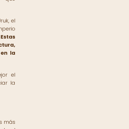
uk, el
mperio
.
Estas
ctura,
 en la
jor el
iar la
.
os más