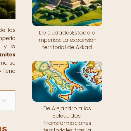
de las
De ciudadesEstado a
mperio
imperios: La expansión
a y la
territorial de Akkad
ímites
ómo se
 lleno
De Alejandro a los
Seléucidas:
Transformaciones
as
territoriales tras la