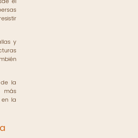
sde el
persas
sistir
llas y
cturas
ambién
 de la
es más
 en la
ia