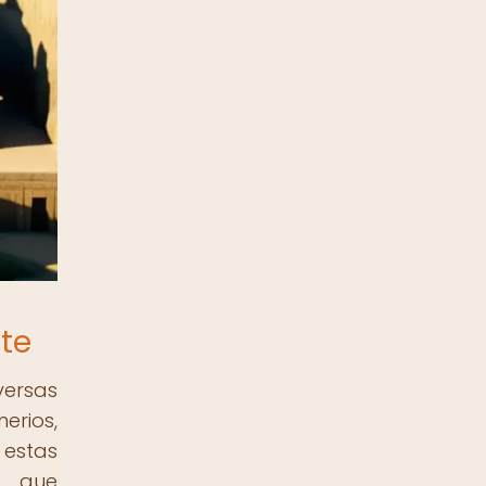
nte
versas
erios,
 estas
os que