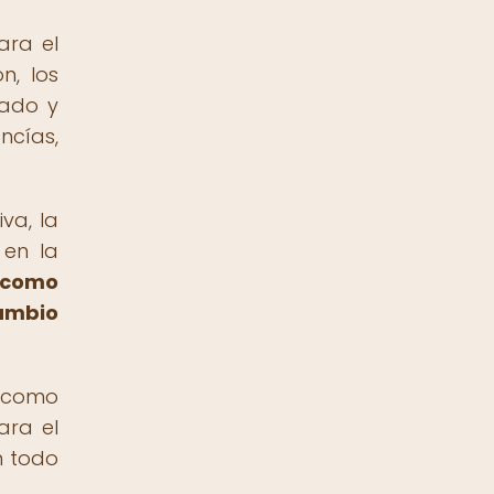
ara el
n, los
tado y
ncías,
va, la
 en la
s como
cambio
n como
ara el
n todo