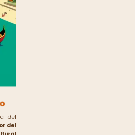
eo
ra del
or del
ltural