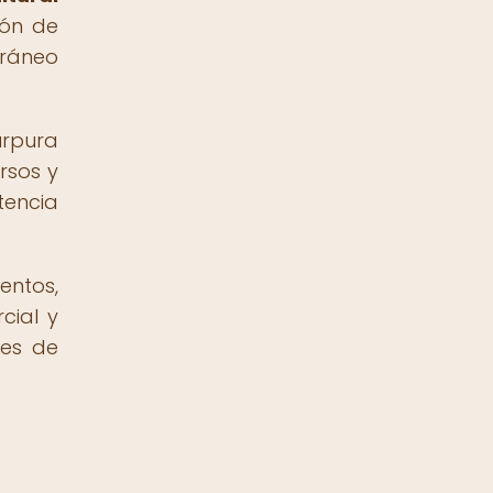
ión de
rráneo
úrpura
rsos y
tencia
entos,
cial y
des de