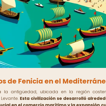
os de Fenicia en el Mediterrán
a la antigüedad, ubicada en la región coste
 Levante.
Esta civilización se desarrolló alreded
rucial en el comercio marítimo y la expansión cu