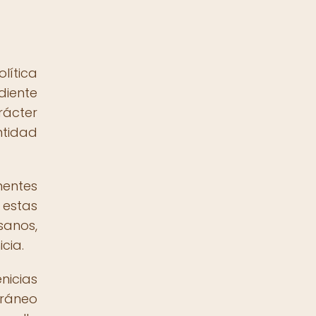
lítica
diente
rácter
ntidad
nentes
 estas
sanos,
cia.
nicias
rráneo