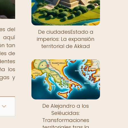
es del
De ciudadesEstado a
, aquí
imperios: La expansión
ón tan
territorial de Akkad
des de
dentes
a los
igas y
De Alejandro a los
Seléucidas:
Transformaciones
territoriales tras la