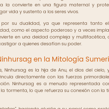
za la convierte en una figura maternal y prote
 vida y sustento a los seres vivos.
 por su dualidad, ya que representa tanto e
idad, como el aspecto poderoso y a veces impl
nvierte en una deidad compleja y multifacética,
astigar a quienes desafían su poder.
Ninhursag en la Mitología Sumer
Ninhursag es la hija de Anu, el dios del cielo, y 
vincula directamente con las fuerzas primordial
reación. Ninhursag es a menudo representada c
y la tormenta, lo que refuerza su conexión con la t
ontañas", haciendo alusión a su papel como prot