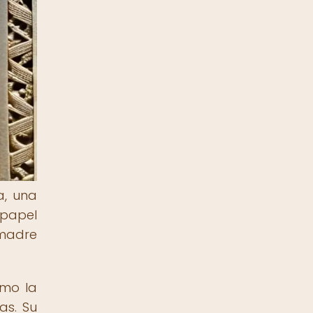
a, una
 papel
 madre
omo la
as. Su