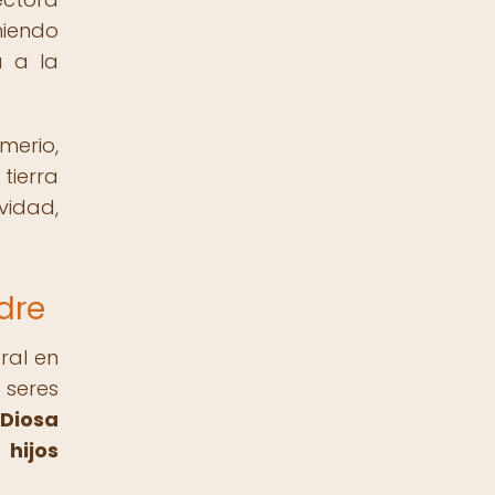
niendo
a a la
merio,
tierra
vidad,
dre
ral en
 seres
Diosa
 hijos