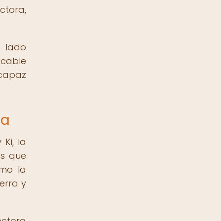
ctora,
l lado
acable
 capaz
ia
Ki, la
es que
omo la
ierra y
ectora