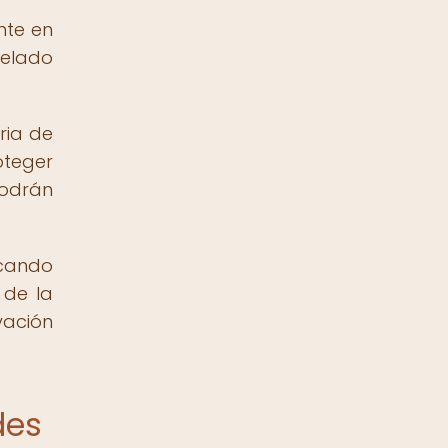
nte en
velado
ria de
oteger
podrán
acando
 de la
vación
des