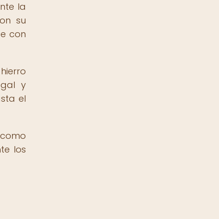
nte la
ron su
te con
hierro
egal y
sta el
, como
te los