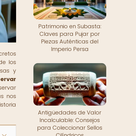
Patrimonio en Subasta:
Claves para Pujar por
Piezas Auténticas del
Imperio Persa
cretos
de los
osas y
ervar
servar
as nos
storia
Antigüedades de Valor
Incalculable: Consejos
para Coleccionar Sellos
Cilíndricos