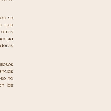
jas se
lo que
 otras
uencia
daderas
liosos
encias
oso no
on las