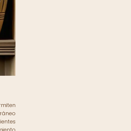
rmiten
rráneo
ientes
miento