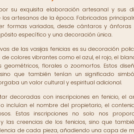
 por su exquisita elaboración artesanal y sus d
de los artesanos de la época. Fabricadas principa
ener formas variadas, desde cántaros y ánforas
pósito específico y una decoración única.
ivas de las vasijas fenicias es su decoración poli
e colores vibrantes como el azul, el rojo, el blanc
 geométricos, florales o zoomorfos. Estos dise
 sino que también tenían un significado simbó
torgaba un valor cultural y espiritual adicional.
star decoradas con inscripciones en fenicio, el a
incluían el nombre del propietario, el conteni
iosos. Estas inscripciones no solo nos propor
y las creencias de los fenicios, sino que tambi
edencia de cada pieza, añadiendo una capa de mi