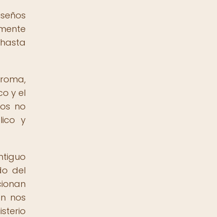
iseños
lmente
 hasta
croma,
o y el
ños no
lico y
ntiguo
do del
cionan
én nos
sterio