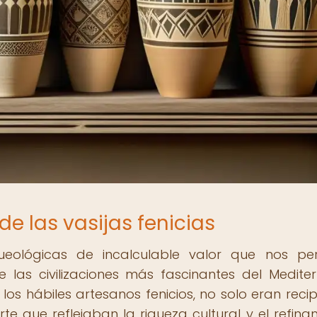
de las vasijas fenicias
queológicas de incalculable valor que nos pe
 las civilizaciones más fascinantes del Medite
los hábiles artesanos fenicios, no solo eran recip
rte que reflejaban la riqueza cultural y el refina