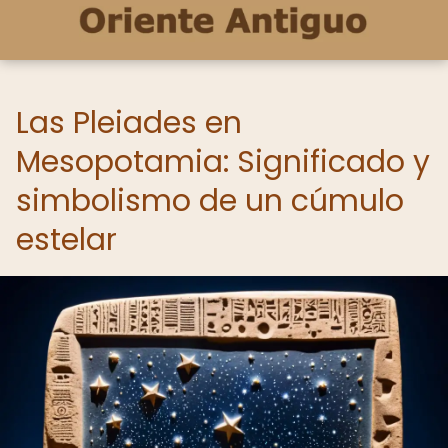
Las Pleiades en
Mesopotamia: Significado y
simbolismo de un cúmulo
estelar