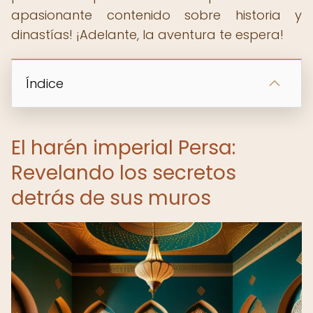
apasionante contenido sobre historia y
dinastías! ¡Adelante, la aventura te espera!
Índice
El harén imperial Persa:
Revelando los secretos
detrás de sus muros