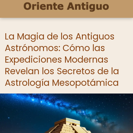
La Magia de los Antiguos
Astrónomos: Cómo las
Expediciones Modernas
Revelan los Secretos de la
Astrología Mesopotámica