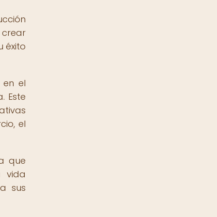
ucción
crear
 éxito
 en el
. Este
ativas
io, el
ía que
a vida
 a sus