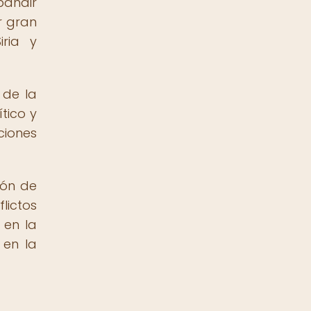
pandir
r gran
iria y
 de la
tico y
ciones
ión de
lictos
 en la
 en la