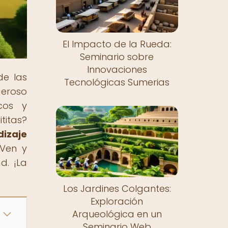
El Impacto de la Rueda:
Seminario sobre
Innovaciones
de las
Tecnológicas Sumerias
deroso
icos y
titas?
dizaje
 Ven y
d. ¡La
Los Jardines Colgantes:
Exploración
Arqueológica en un
Seminario Web