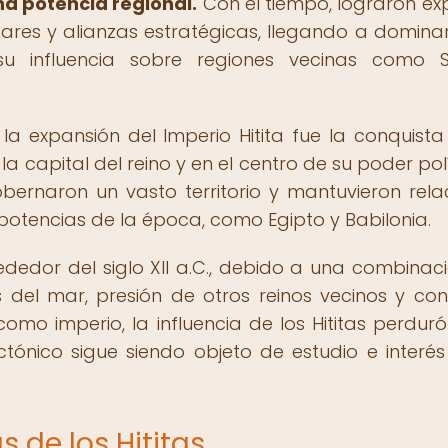
a potencia regional.
Con el tiempo, lograron ex
itares y alianzas estratégicas, llegando a domina
u influencia sobre regiones vecinas como S
a expansión del Imperio Hitita fue la conquista
la capital del reino y en el centro de su poder polí
gobernaron un vasto territorio y mantuvieron rela
potencias de la época, como Egipto y Babilonia.
rededor del siglo XII a.C., debido a una combinac
del mar, presión de otros reinos vecinos y conf
omo imperio, la influencia de los Hititas perduró
ctónico sigue siendo objeto de estudio e interés
s de los Hititas