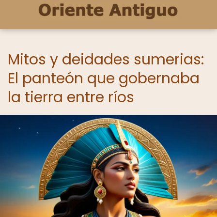
Mitos y deidades sumerias:
El panteón que gobernaba
la tierra entre ríos