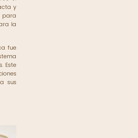
acta y
s para
ara la
ca fue
istema
. Este
ciones
 a sus