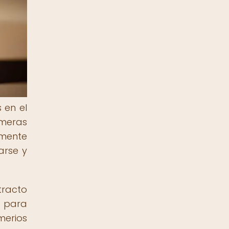
 en el
imeras
lmente
arse y
tracto
s para
merios