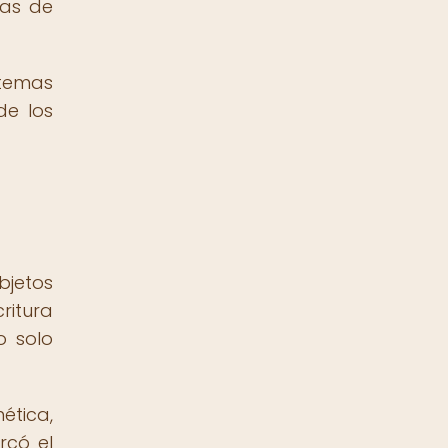
las de
stemas
de los
bjetos
ritura
o solo
ética,
rcó el