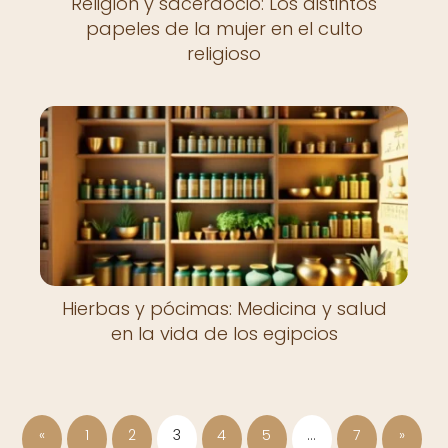
Religión y sacerdocio: Los distintos
papeles de la mujer en el culto
religioso
Hierbas y pócimas: Medicina y salud
en la vida de los egipcios
«
1
2
3
4
5
…
7
»