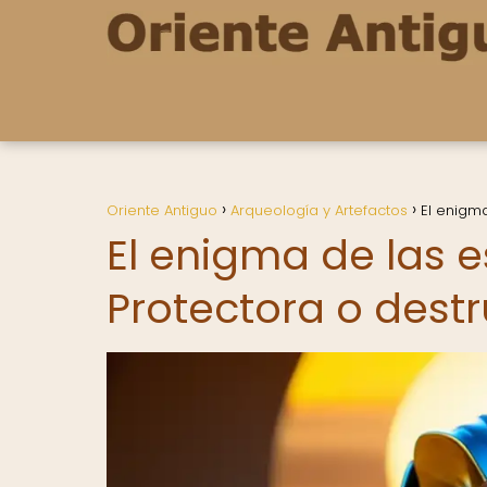
Oriente Antiguo
Arqueología y Artefactos
El enigm
El enigma de las 
Protectora o dest