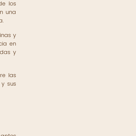
de los
en una
a.
inas y
cia en
adas y
re las
 y sus
gantes