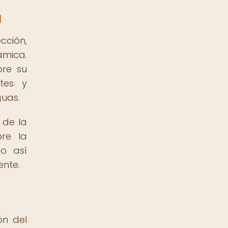
a
cción,
ámica.
bre su
ntes y
guas.
 de la
bre la
do así
ente.
ón del