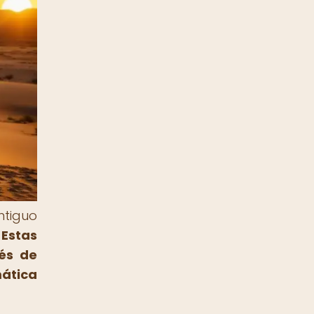
ntiguo
.
Estas
rés de
mática