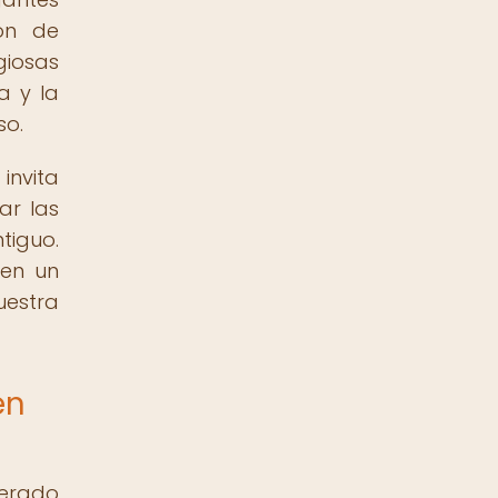
ión de
giosas
a y la
so.
invita
ar las
tiguo.
en un
uestra
en
nerado