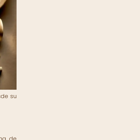
sde su
rma de