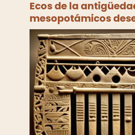
Ecos de la antigüeda
mesopotámicos dese