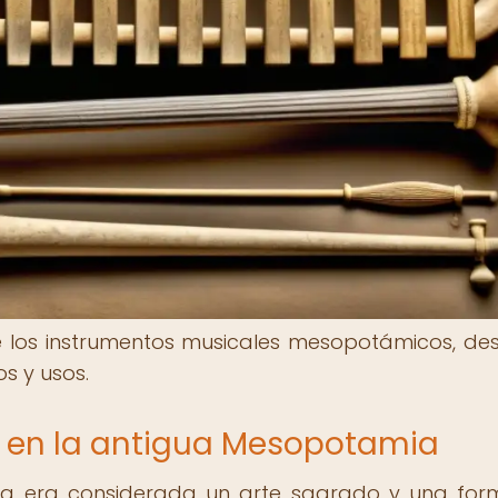
de los instrumentos musicales mesopotámicos, de
s y usos.
a en la antigua Mesopotamia
ia era considerada un arte sagrado y una fo