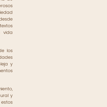
erosos
iedad
desde
textos
a vida
de los
udades
leja y
mentos
iento,
ural y
 estos