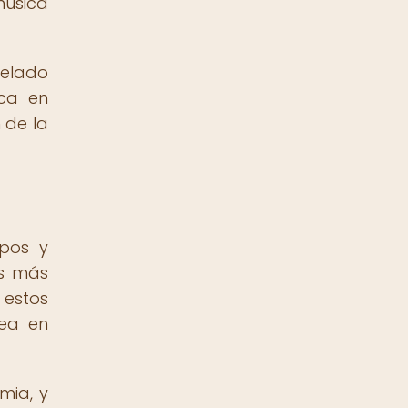
música
velado
ica en
 de la
ipos y
os más
 estos
sea en
mia, y