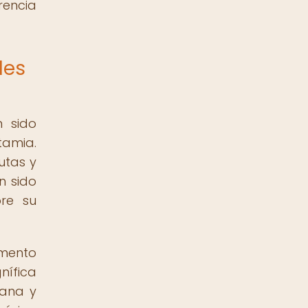
rencia
les
n sido
tamia.
utas y
n sido
bre su
umento
nífica
iana y