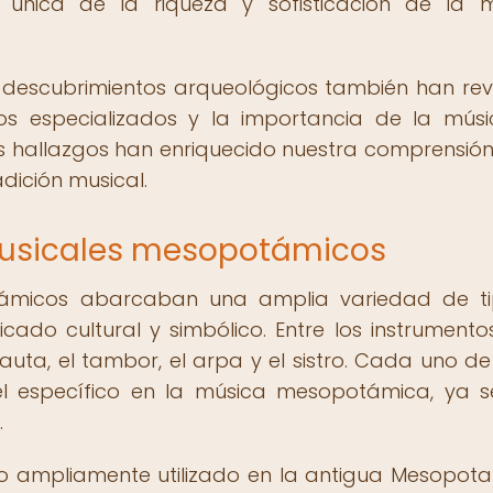
ión única de la riqueza y sofisticación de la 
s descubrimientos arqueológicos también han re
os especializados y la importancia de la mús
tos hallazgos han enriquecido nuestra comprensión
dición musical.
musicales mesopotámicos
támicos abarcaban una amplia variedad de t
ficado cultural y simbólico. Entre los instrument
lauta, el tambor, el arpa y el sistro. Cada uno de
 específico en la música mesopotámica, ya 
.
nto ampliamente utilizado en la antigua Mesopota